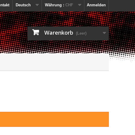
ntakt
Deutsch
Währung :
CHF
Anmelden
Warenkorb
(Leer)