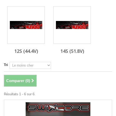
12S (44.4V)
14S (51.8V)
Tri
Comparer (
0
)
Résultats 1 - 6 sur 6.