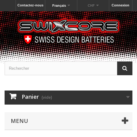
Contactez-nous
Connexion
Français
CHF
Panier
(vide)
MENU