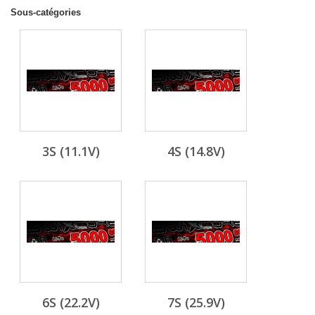
Sous-catégories
3S (11.1V)
4S (14.8V)
6S (22.2V)
7S (25.9V)